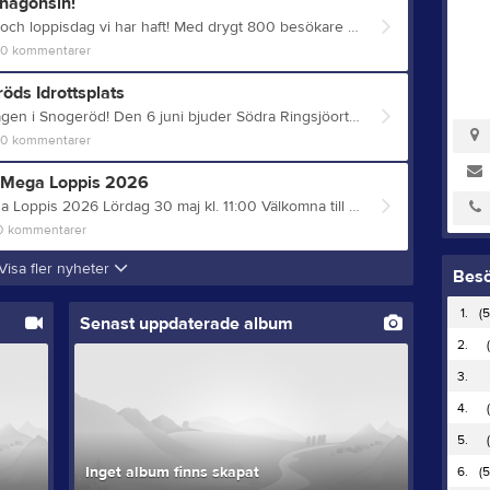
 någonsin!
Vilken fantastisk loppisvecka och loppisdag vi har haft! Med drygt 800 besökare slog vi deltagarrekord, och tack vare ett stort engagemang från alla er frivilliga blev det också vår bästa loppis någonsin. Under hela veckan och på själva loppisdagen har många hjälpt till med insamling, sortering, uppbyggnad, försäljning, servering, parkering, städning och allt däremellan. Ett extra stort tack vill vi rikta till vår loppisgrupp, som under hela året lagt ner mycket arbete med hämtningar, planering och förberedelser. Det arbete som görs långt innan loppisveckan syns kanske inte alltid, men det är en avgörande del av framgången. Utan alla er ideella krafter är inget av detta möjligt. Tillsammans skapade vi en fantastisk dag för alla besökare. Tillsammans nådde vi en rekordintäkt som kommer att göra stor nytta för föreningens verksamhet. Ett varmt tack till var och en av er som bidragit. Ni är hjärtat i Snogeröds IF och visar vad som är möjligt när vi hjälps åt.
0
kommentarer
öds Idrottsplats
Välkommen att fira Nationaldagen i Snogeröd! Den 6 juni bjuder Södra Ringsjöortens Bygdeförening och Snogeröds IF in till ett härligt nationaldagsfirande på Snogeröds Idrottsplats – en eftermiddag fylld med musik, gemenskap, aktiviteter och upplevelser för hela familjen!
0
kommentarer
a Mega Loppis 2026
Snogeröds IF Gigantiska Mega Loppis 2026 Lördag 30 maj kl. 11:00 Välkomna till årets stora fyndarfest på Snogeröds Idrottsplats. Efter förra årets rekordloppis lovar vi en ännu störra loppis. Vi har dubbelt så mycket saker i år! Hos oss hittar ni möbler, lampor, kläder, tyger, skor, väskor, porslin, köksutrustning, köksgeråd, elektronik, prydnadssaker, sportutrustning, friluftsutrustning, båtar, böcker, filmer, tidningar, verktyg, maskiner, cyklar, tavlor osv. Auktion kl. 12:30. Entré 30 kr. Vi tar både Swish och kontanter. Kiosken är givetvis öppen och där kan du avnjuta läckerheter som kaffe och kaka, hamburgare och korv med bröd. Vill ni skänka saker till loppisen? Kontakta oss för mer info: Linus Harnfeldt: 0704-66 44 34 Oskar Rönnerling: 0767-83 25 00 Varmt välkomna!
0
kommentarer
Visa fler nyheter
Bes
1.
(5
Senast uppdaterade album
2.
3.
4.
5.
Inget album finns skapat
6.
(5