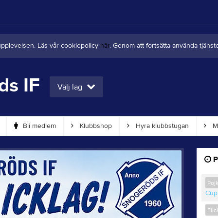
upplevelsen. Läs vår cookiepolicy
här
. Genom att fortsätta använda tjän
ds IF
Välj lag
Bli medlem
Klubbshop
Hyra klubbstugan
Me
P
Poj
Cup
Flic