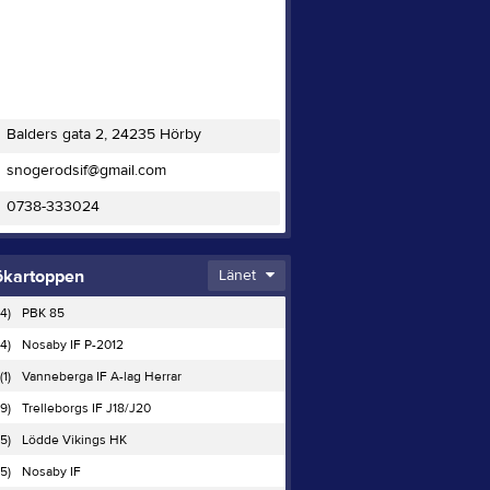
Balders gata 2, 24235 Hörby
snogerodsif@gmail.com
0738-333024
ökartoppen
Länet
4)
PBK 85
(4)
Nosaby IF P-2012
(1)
Vanneberga IF A-lag Herrar
(9)
Trelleborgs IF J18/J20
(5)
Lödde Vikings HK
5)
Nosaby IF