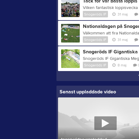
Tack för vår bästa loppis
Snogeröds IF
31 maj
Nationaldagen på Snoger
Snogeröds IF
31 maj
Snogeröds IF Gigantisk
Snogeröds IF
8 maj
Senast uppladdade video