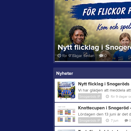
Nytt flicklag i Snoge
för 9 dagar sedan
0
Nyheter
Nytt flicklag i Snogeröds
Snogeröds IF
för 9 dagar 
Knattecupen i Snogeröd -
Snogeröds IF
7 jun
0